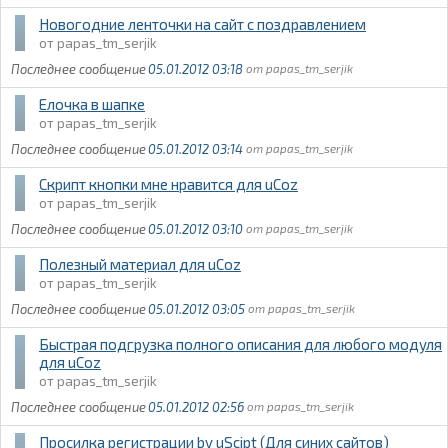
Новогодние ленточки на сайт с поздравлением
papas_tm_serjik
05.01.2012 03:18
papas_tm_serjik
Елочка в шапке
papas_tm_serjik
05.01.2012 03:14
papas_tm_serjik
Скрипт кнопки мне нравится для uCoz
papas_tm_serjik
05.01.2012 03:10
papas_tm_serjik
Полезный материал для uCoz
papas_tm_serjik
05.01.2012 03:05
papas_tm_serjik
Быстрая подгрузка полного описания для любого модуля
для uCoz
papas_tm_serjik
05.01.2012 02:56
papas_tm_serjik
Просилка регистрации by uScipt (Для синих сайтов)