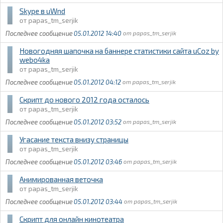
Skype в uWnd
papas_tm_serjik
05.01.2012 14:40
papas_tm_serjik
Новогодняя шапочка на баннере статистики сайта uCoz by
webo4ka
papas_tm_serjik
05.01.2012 04:12
papas_tm_serjik
Скрипт до нового 2012 года осталось
papas_tm_serjik
05.01.2012 03:52
papas_tm_serjik
Угасание текста внизу страницы
papas_tm_serjik
05.01.2012 03:46
papas_tm_serjik
Анимированная веточка
papas_tm_serjik
05.01.2012 03:44
papas_tm_serjik
Скрипт для онлайн кинотеатра