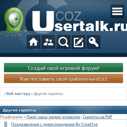
Создай свой игровой форум!
Как поставить свой шаблон на uCoz
»
Веб-мастеру
»
Другие скрипты
Другие скрипты
Подфорумы
»
Flash: часы, радио, открытки
•
Скрипты на PHP
Поздравление с днем рождения By Creat1ve