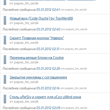
papas_tm_serjik
05.01.2012 02:41
papas_tm_serjik
Новый вид (Code,Quote) by TopMen88
papas_tm_serjik
05.01.2012 02:40
papas_tm_serjik
Скрипт Плавная кнопка "Наверх"
papas_tm_serjik
05.01.2012 02:31
papas_tm_serjik
Перемещаемые блоки на Cookie
papas_tm_serjik
05.01.2012 02:26
papas_tm_serjik
Закрытие рекламы с соглашением
papas_tm_serjik
05.01.2012 02:14
papas_tm_serjik
Стиль uReSly и скрипт для uCoz uWnd окна
papas_tm_serjik
05.01.2012 02:09
papas_tm_serjik