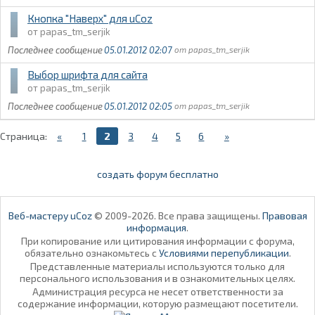
Кнопка "Наверх" для uCoz
papas_tm_serjik
05.01.2012 02:07
papas_tm_serjik
Выбор шрифта для сайта
papas_tm_serjik
05.01.2012 02:05
papas_tm_serjik
Страница:
«
1
2
3
4
5
6
»
создать форум бесплатно
Веб-мастеру uCoz
© 2009-2026. Все права защищены.
Правовая
информация
.
При копирование или цитирования информации с форума,
обязательно ознакомьтесь с
Условиями перепубликации
.
Представленные материалы используются только для
персонального использования и в ознакомительных целях.
Администрация ресурса не несет ответственности за
содержание информации, которую размещают посетители.