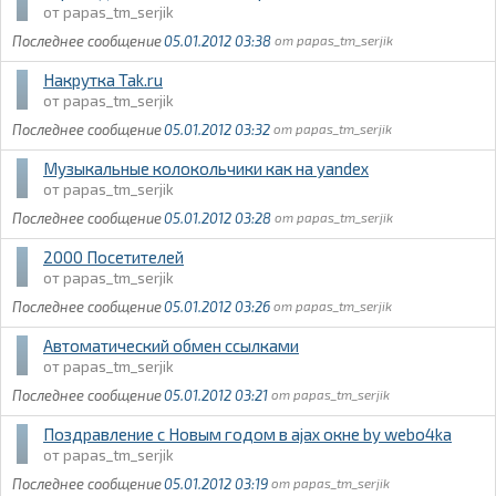
papas_tm_serjik
05.01.2012 03:38
papas_tm_serjik
Накрутка Tak.ru
papas_tm_serjik
05.01.2012 03:32
papas_tm_serjik
Музыкальные колокольчики как на yandex
papas_tm_serjik
05.01.2012 03:28
papas_tm_serjik
2000 Посетителей
papas_tm_serjik
05.01.2012 03:26
papas_tm_serjik
Автоматический обмен ссылками
papas_tm_serjik
05.01.2012 03:21
papas_tm_serjik
Поздравление с Новым годом в ajax окне by webo4ka
papas_tm_serjik
05.01.2012 03:19
papas_tm_serjik