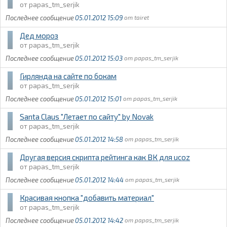
papas_tm_serjik
05.01.2012 15:09
tairet
Дед мороз
papas_tm_serjik
05.01.2012 15:03
papas_tm_serjik
Гирлянда на сайте по бокам
papas_tm_serjik
05.01.2012 15:01
papas_tm_serjik
Santa Claus "Летает по сайту" by Novak
papas_tm_serjik
05.01.2012 14:58
papas_tm_serjik
Другая версия скрипта рейтинга как ВК для ucoz
papas_tm_serjik
05.01.2012 14:44
papas_tm_serjik
Красивая кнопка "добавить материал"
papas_tm_serjik
05.01.2012 14:42
papas_tm_serjik